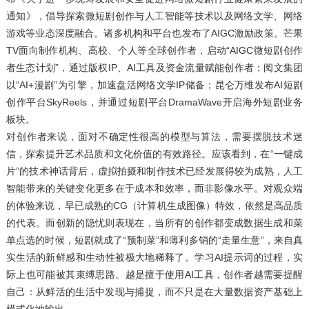
通知》，倡导探索微短剧创作与人工智能等技术以及网络文学、网络
游戏等业态深度融合。诸多机构和平台也发布了AIGC激励政策。芒果
TV面向制作机构、高校、个人等全球创作者，启动“AIGC微短剧创作
者生态计划”，通过版权IP、AI工具及资金流量赋能创作者；阅文集团
以“AI+漫剧”为引擎，加速盘活网络文学IP储备；昆仑万维发布AI短剧
创作平台SkyReels，并通过短剧平台DramaWave开启海外短剧业务
板块。
对创作者来说，面对不确定性很高的模型与算法，需要摆脱技术迷
信，探索提升艺术品质和文化价值的有效路径。应该看到，在“一键成
片”的技术神话背后，虚拟拍摄和制作技术已经发展得较为成熟，人工
智能带来的关键变化更多在于成本和效率，而非影像水平。对观众端
的体验来说，早已成熟的CG（计算机生成图像）特效，依然是高品质
的代表。而创新的隐忧则表现在，当所有的创作都变成数据生成和菜
单点选的时候，短剧就成了“预制菜”和薄利多销的“走量生意”，来自真
实生活的新鲜感和生动性被极大地稀释了。学习AI提示词的过程，实
际上也可能被其束缚思路。越是擅于使用AI工具，创作者越需要提醒
自己：从鲜活的生活中发现与捕捉，而不只是在大量数据资产基础上