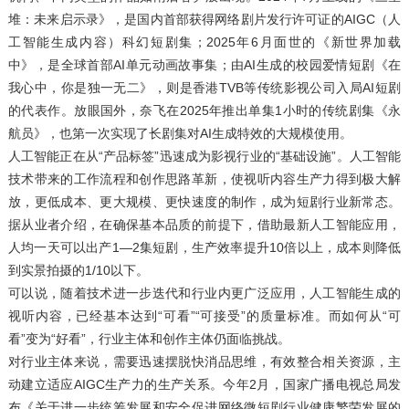
堆：未来启示录》，是国内首部获得网络剧片发行许可证的AIGC（人
工智能生成内容）科幻短剧集；2025年6月面世的《新世界加载
中》，是全球首部AI单元动画故事集；由AI生成的校园爱情短剧《在
我心中，你是独一无二》，则是香港TVB等传统影视公司入局AI短剧
的代表作。放眼国外，奈飞在2025年推出单集1小时的传统剧集《永
航员》，也第一次实现了长剧集对AI生成特效的大规模使用。
人工智能正在从“产品标签”迅速成为影视行业的“基础设施”。人工智能
技术带来的工作流程和创作思路革新，使视听内容生产力得到极大解
放，更低成本、更大规模、更快速度的制作，成为短剧行业新常态。
据从业者介绍，在确保基本品质的前提下，借助最新人工智能应用，
人均一天可以出产1—2集短剧，生产效率提升10倍以上，成本则降低
到实景拍摄的1/10以下。
可以说，随着技术进一步迭代和行业内更广泛应用，人工智能生成的
视听内容，已经基本达到“可看”“可接受”的质量标准。而如何从“可
看”变为“好看”，行业主体和创作主体仍面临挑战。
对行业主体来说，需要迅速摆脱快消品思维，有效整合相关资源，主
动建立适应AIGC生产力的生产关系。今年2月，国家广播电视总局发
布《关于进一步统筹发展和安全促进网络微短剧行业健康繁荣发展的